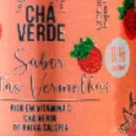
Meio da Asa Individual
8 unidades de Meio da Asa te
Sweet Chilli, molho de pimenta
R$ 61,90