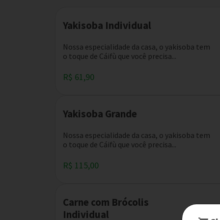
Yakisoba Individual
Nossa especialidade da casa, o yakisoba tem
o toque de Cáifù que você precisa...
R$ 61,90
Yakisoba Grande
Nossa especialidade da casa, o yakisoba tem
o toque de Cáifù que você precisa...
R$ 115,00
Carne com Brócolis
Individual