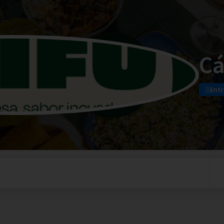
Cá
Entr