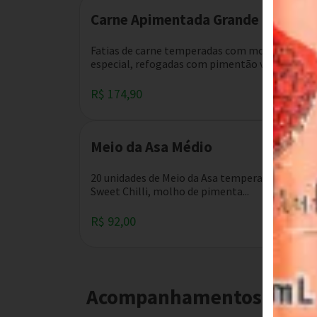
Carne Apimentada Grande
Fatias de carne temperadas com molho
especial, refogadas com pimentão verde,...
R$ 174,90
Meio da Asa Médio
20 unidades de Meio da Asa temperado com
Sweet Chilli, molho de pimenta...
R$ 92,00
Acompanhamentos