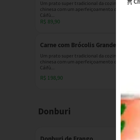
Ch
Um prato super tradicional da cozinha
chinesa com um aperfeiçoamento do
Cáifù....
R$ 89,90
Carne com Brócolis Grande
Um prato super tradicional da cozinha
chinesa com um aperfeiçoamento do
Cáifù....
R$ 198,90
Donburi
Donburi de Frango