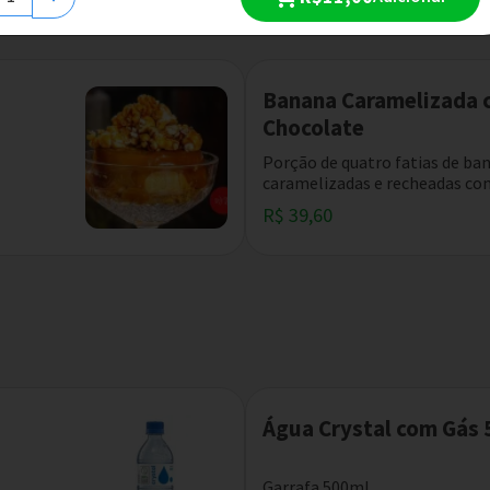
Banana Caramelizada 
Chocolate
Porção de quatro fatias de ba
caramelizadas e recheadas com
R$ 39,60
Água Crystal com Gás
Garrafa 500ml