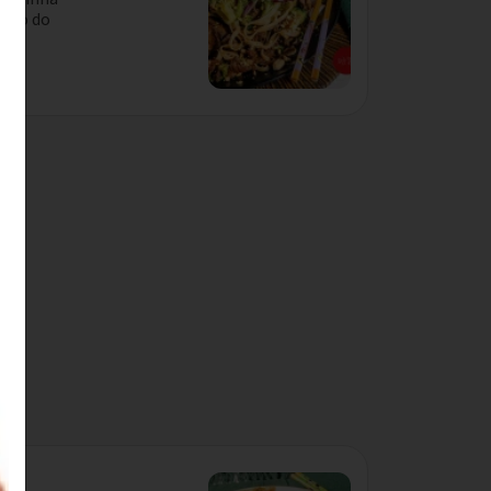
nto do
dio