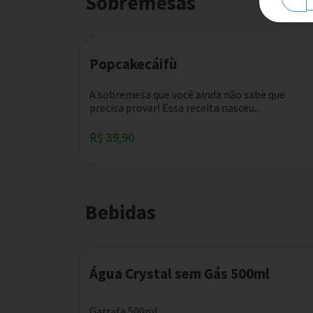
Sobremesas
Popcakecáifù
A sobremesa que você ainda não sabe que
precisa provar! Essa receita nasceu...
R$ 39,90
Bebidas
Água Crystal sem Gás 500ml
Garrafa 500ml