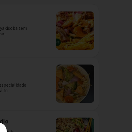
o yakisoba tem
a...
especialidade
ifù...
dio
 cozinha