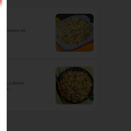
o
 Primavera no
.
dio
nesa, o Arroz
rne...