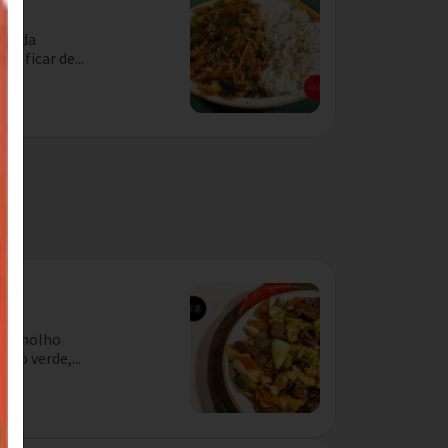
nal da
a ficar de...
dio
com molho
ão verde,...