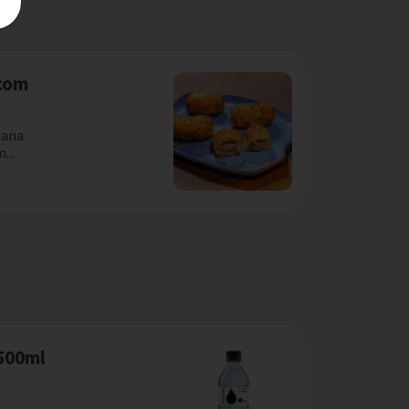
com
nana
...
 500ml