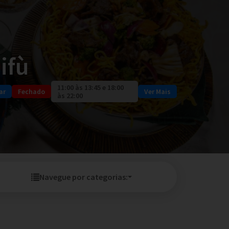
ifù
11:00 às 13:45 e 18:00
ar
Fechado
Ver Mais
às 22:00
Navegue por categorias: