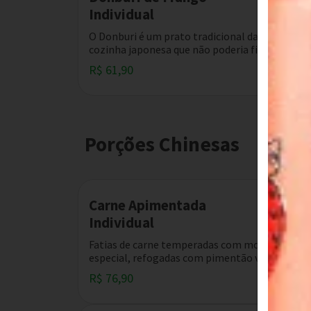
Individual
O Donburi é um prato tradicional da
cozinha japonesa que não poderia ficar de...
R$ 61,90
Porções Chinesas
Carne Apimentada
Individual
Fatias de carne temperadas com molho
especial, refogadas com pimentão verde,...
R$ 76,90