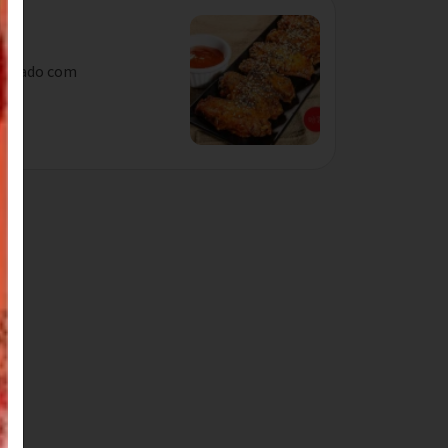
mperado com
...