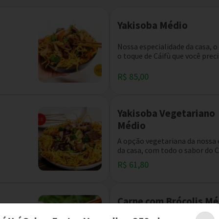
Yakisoba Médio
Nossa especialidade da casa, 
o toque de Cáifù que você precis
R$ 85,00
Yakisoba Vegetariano
Médio
A opção vegetariana da nossa 
da casa, com todo o sabor do Cá
R$ 61,80
Carne com Brócolis Mé
Um prato super tradicional da