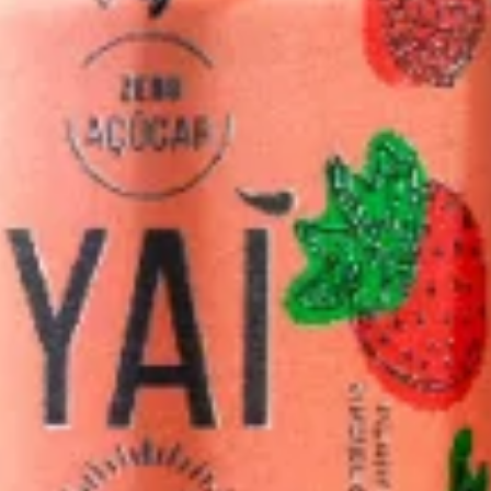
O Donburi é um prato tradicio
cozinha japonesa que não poderi
R$ 85,00
Carne Apimentada Mé
Fatias de carne temperadas 
especial, refogadas com piment
R$ 109,60