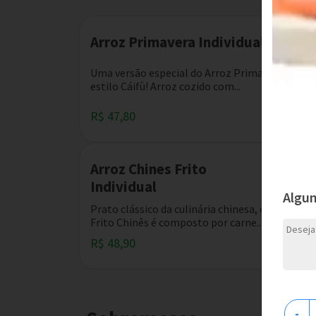
Arroz Primavera Individual
Uma versão especial do Arroz Primavera no
estilo Cáifù! Arroz cozido com...
R$ 47,80
Arroz Chines Frito
Individual
Algu
Prato clássico da culinária chinesa, o Arroz
Frito Chinês é composto por carne...
R$ 48,90
-