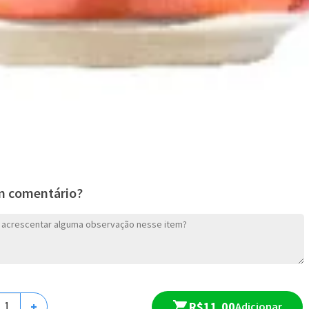
Arroz Primavera Médi
Uma versão especial do Arroz
estilo Cáifù! Arroz cozido com..
R$ 76,90
Arroz Chinês Frito Mé
m comentário?
Prato clássico da culinária chi
Frito Chinês é composto por ca
R$ 79,30
R$11,00
+
Adicionar