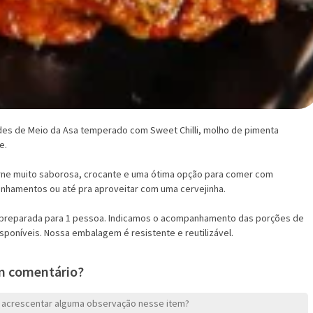
Arroz Primavera Médi
Uma versão especial do Arroz
estilo Cáifù! Arroz cozido com..
R$ 76,90
des de Meio da Asa temperado com Sweet Chilli, molho de pimenta
e.
Arroz Chinês Frito Mé
ne muito saborosa, crocante e uma ótima opção para comer com
hamentos ou até pra aproveitar com uma cervejinha.
Prato clássico da culinária chi
Frito Chinês é composto por ca
preparada para 1 pessoa. Indicamos o acompanhamento das porções de
isponíveis. Nossa embalagem é resistente e reutilizável.
R$ 79,30
m comentário?