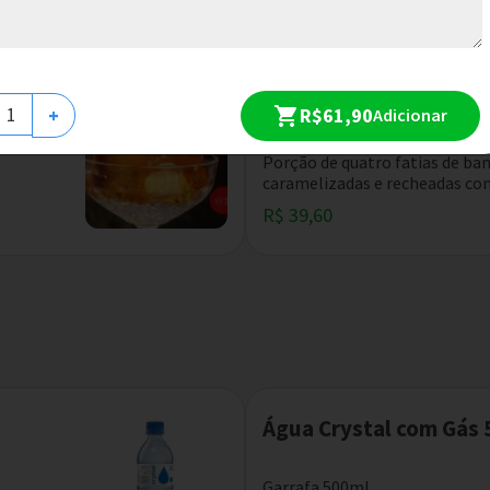
Banana Caramelizada 
R$61,90
+
Adicionar
Chocolate
Porção de quatro fatias de ba
caramelizadas e recheadas com
R$ 39,60
Água Crystal com Gás
Garrafa 500ml