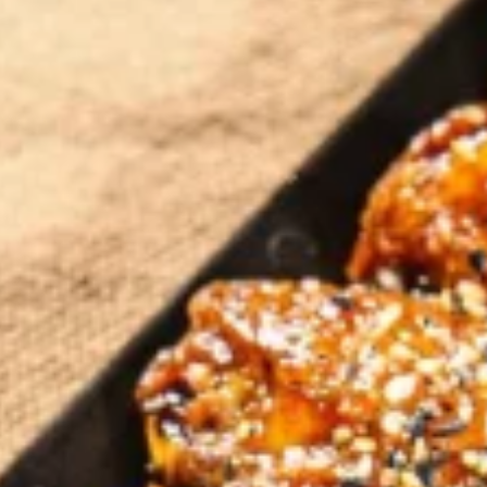
chinesa com um aperfeiçoame
Cáifù....
R$ 114,30
Donburi de Frango Mé