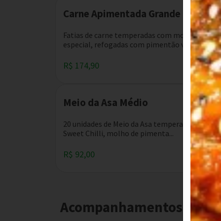
Carne Apimentada Grande
Fatias de carne temperadas com molho
especial, refogadas com pimentão verde,...
R$ 174,90
Meio da Asa Médio
20 unidades de Meio da Asa temperado com
Sweet Chilli, molho de pimenta...
R$ 92,00
Acompanhamentos