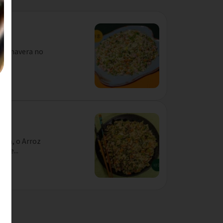
o
 Primavera no
.
dio
nesa, o Arroz
rne...