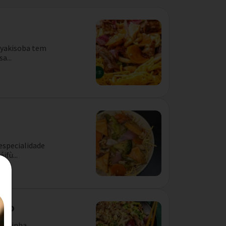
o yakisoba tem
a...
especialidade
ifù...
dio
 cozinha