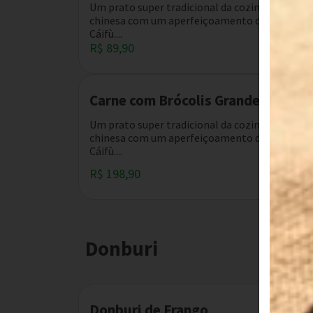
Um prato super tradicional da cozinha
chinesa com um aperfeiçoamento do
Cáifù....
R$ 89,90
Carne com Brócolis Grande
Um prato super tradicional da cozinha
chinesa com um aperfeiçoamento do
Cáifù....
R$ 198,90
Donburi
Donburi de Frango