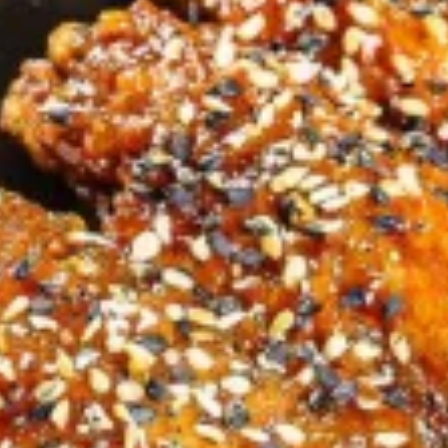
O Donburi é um prato tradicio
cozinha japonesa que não poderi
R$ 85,00
Carne Apimentada Mé
Fatias de carne temperadas 
especial, refogadas com piment
R$ 109,60