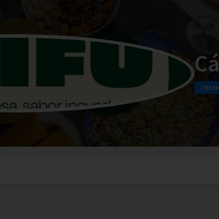
Cá
Entr