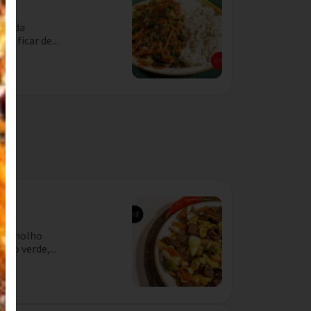
nal da
a ficar de...
dio
com molho
ão verde,...