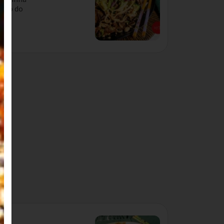
nto do
dio