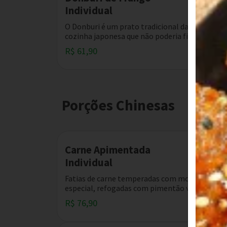
Individual
O Donburi é um prato tradicional da
cozinha japonesa que não poderia ficar de...
R$ 61,90
Porções Chinesas
Carne Apimentada
Individual
Fatias de carne temperadas com molho
especial, refogadas com pimentão verde,...
R$ 76,90