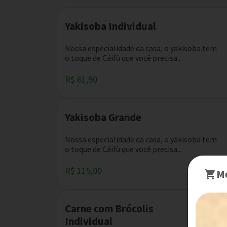
Yakisoba Individual
Nossa especialidade da casa, o yakisoba tem
o toque de Cáifù que você precisa...
R$ 61,90
Yakisoba Grande
Nossa especialidade da casa, o yakisoba tem
o toque de Cáifù que você precisa...
R$ 115,00
Me
Carne com Brócolis
Individual