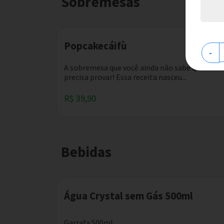
Sobremesas
Popcakecáifù
-
A sobremesa que você ainda não sabe que
precisa provar! Essa receita nasceu...
R$ 39,90
Bebidas
Água Crystal sem Gás 500ml
Garrafa 500ml