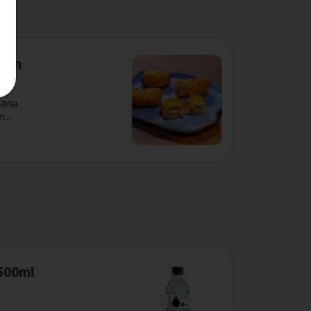
com
nana
...
 500ml