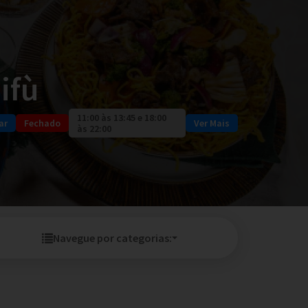
ifù
11:00 às 13:45 e 18:00
ar
Fechado
Ver Mais
às 22:00
Navegue por categorias: