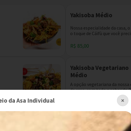
Yakisoba Médio
Nossa especialidade da casa, 
o toque de Cáifù que você precis
R$ 85,00
Yakisoba Vegetariano
Médio
A opção vegetariana da nossa 
da casa, com todo o sabor do Cá
R$ 61,80
io da Asa Individual
×
Carne com Brócolis Mé
Um prato super tradicional da