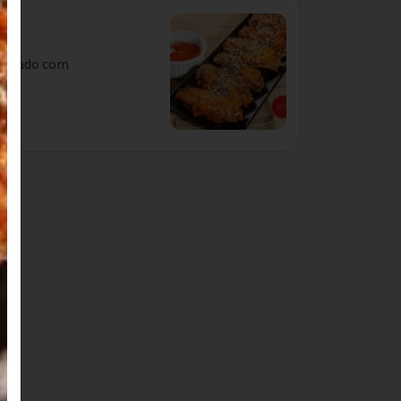
mperado com
...