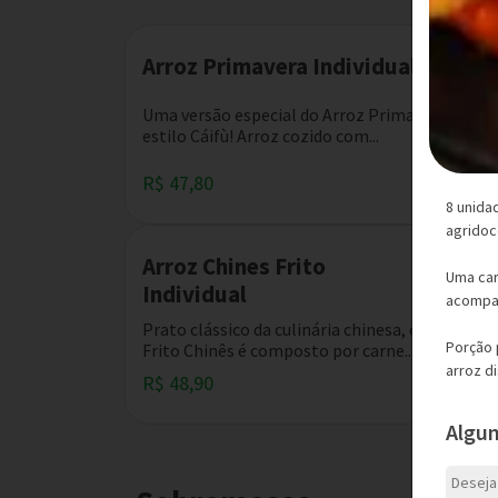
Arroz Primavera Individual
Uma versão especial do Arroz Primavera no
estilo Cáifù! Arroz cozido com...
R$ 47,80
8 unida
agridoc
Arroz Chines Frito
Uma car
Individual
acompan
Prato clássico da culinária chinesa, o Arroz
Porção 
Frito Chinês é composto por carne...
arroz d
R$ 48,90
Algu