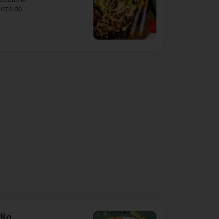
nto do
dio