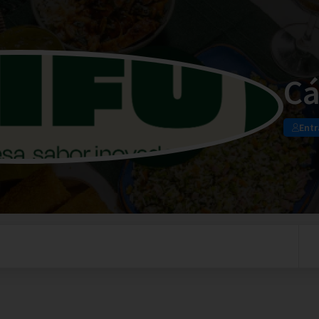
Cá
Entr