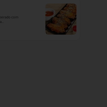
mperado com
...