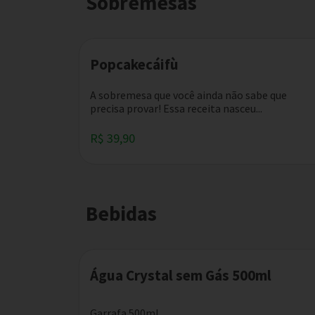
Sobremesas
Popcakecáifù
A sobremesa que você ainda não sabe que
precisa provar! Essa receita nasceu...
R$ 39,90
Bebidas
Água Crystal sem Gás 500ml
Garrafa 500ml