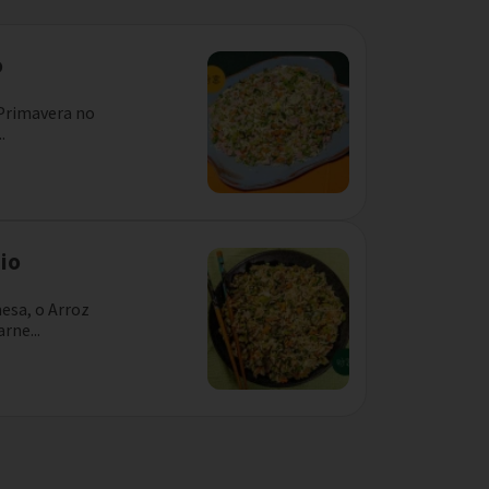
o
 Primavera no
.
dio
nesa, o Arroz
rne...