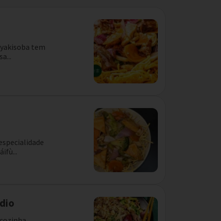
o yakisoba tem
a...
especialidade
ifù...
dio
 cozinha