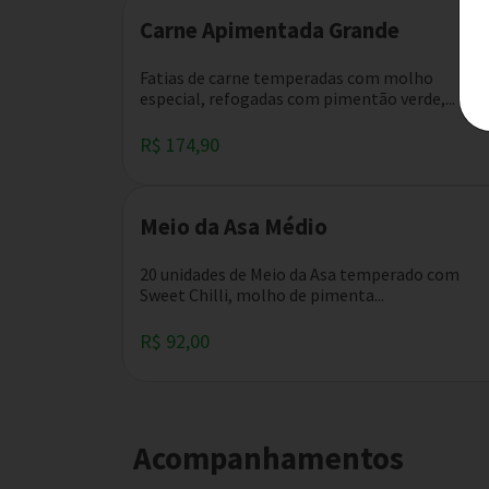
Carne Apimentada Grande
Fatias de carne temperadas com molho
especial, refogadas com pimentão verde,...
R$ 174,90
Meio da Asa Médio
20 unidades de Meio da Asa temperado com
Sweet Chilli, molho de pimenta...
R$ 92,00
Acompanhamentos