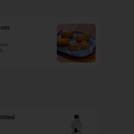
com
nana
...
 500ml