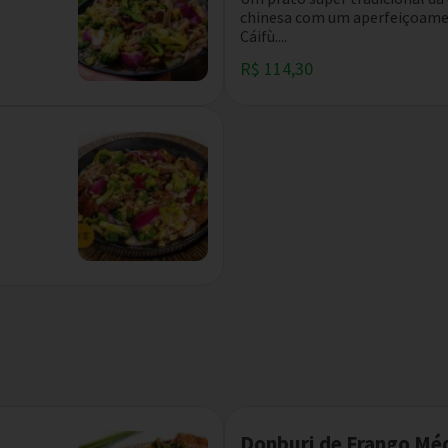
chinesa com um aperfeiçoame
Cáifù....
R$ 114,30
Donburi de Frango Mé