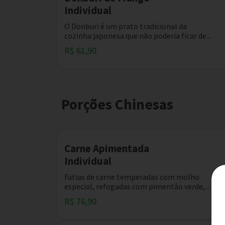
Individual
O Donburi é um prato tradicional da
cozinha japonesa que não poderia ficar de...
R$ 61,90
Porções Chinesas
Carne Apimentada
Individual
Fatias de carne temperadas com molho
especial, refogadas com pimentão verde,...
R$ 76,90