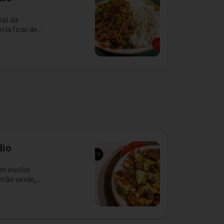
nal da
a ficar de...
dio
com molho
ão verde,...